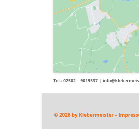
Tel.: 02502 – 9019537 | info@klebermeis
©
2026
by Klebermeister –
Impres