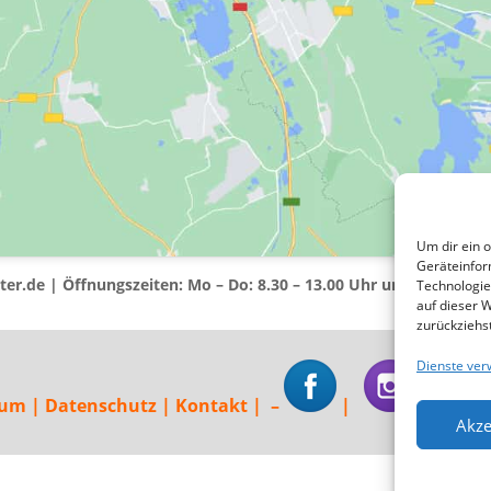
Um dir ein 
Geräteinfor
ter.de | Öffnungszeiten: Mo – Do: 8.30 – 13.00 Uhr und nach Ver
Technologie
auf dieser 
zurückziehs
Dienste ver
sum
|
Datenschutz
|
Kontakt
| –
|
|
Akze